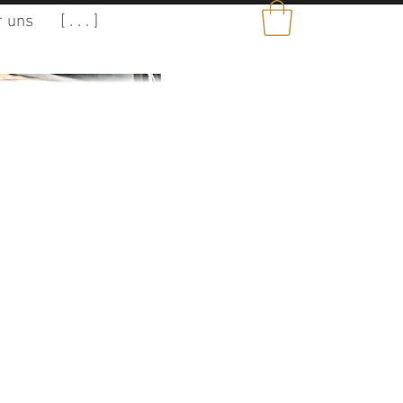
 uns
[ . . . ]