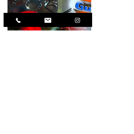
Previous Project
Next Project
(0049) 17623896871 /
what's app
alls.weigert@freenet.de