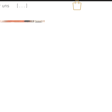
 uns
[ . . . ]