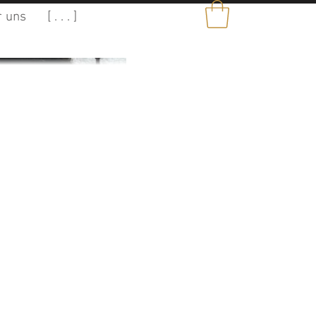
 uns
[ . . . ]