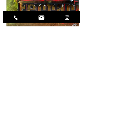
Previous Project
Next Project
(0049) 17623896871 /
what's app
alls.weigert@freenet.de