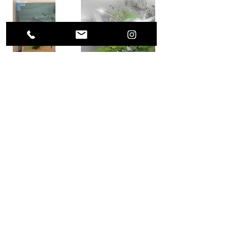
Previous Project
Next Project
(0049) 17623896871 /
what's app
alls.weigert@freenet.de