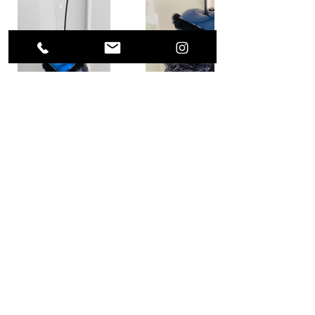
Previous Project
Next Project
(0049) 17623896871 /
what's app
alls.weigert@freenet.de