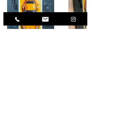
Previous Project
Next Project
(0049) 17623896871 /
what's app
alls.weigert@freenet.de