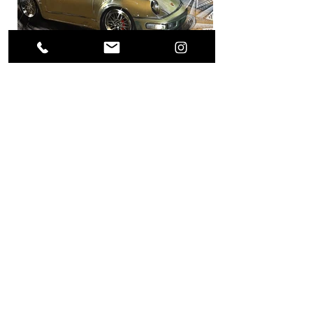
Previous Project
Next Project
(0049) 17623896871 /
what's app
alls.weigert@freenet.de