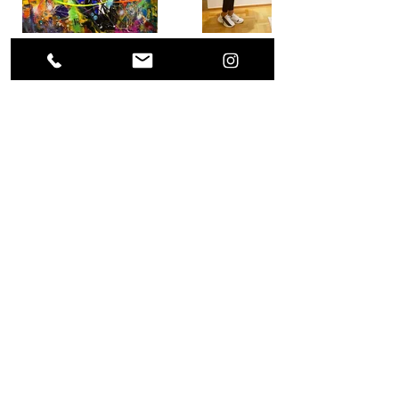
Previous Project
Next Project
(0049) 17623896871 /
what's app
alls.weigert@freenet.de