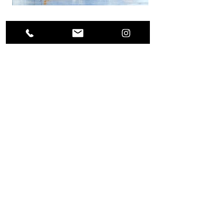
Previous Project
Next Project
(0049) 17623896871 /
what's app
alls.weigert@freenet.de