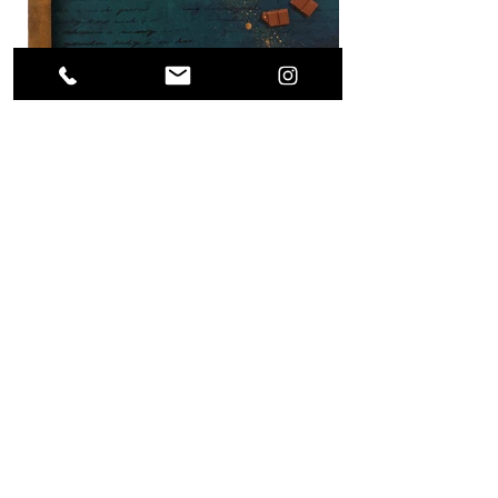
Previous Project
Next Project
(0049) 17623896871 /
what's app
alls.weigert@freenet.de