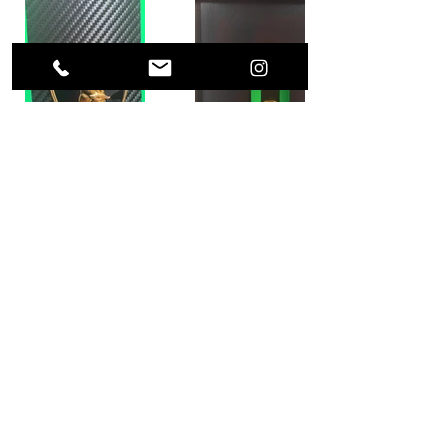
Previous Project
Next Project
(0049) 17623896871 /
what's app
alls.weigert@freenet.de