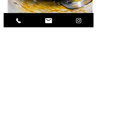
Previous Project
Next Project
(0049) 17623896871 /
what's app
alls.weigert@freenet.de