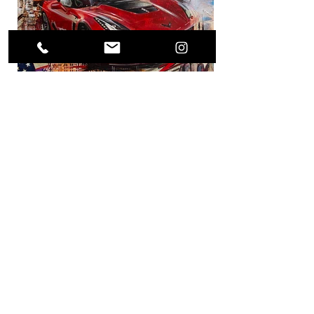
Previous Project
Next Project
(0049) 17623896871 /
what's app
alls.weigert@freenet.de