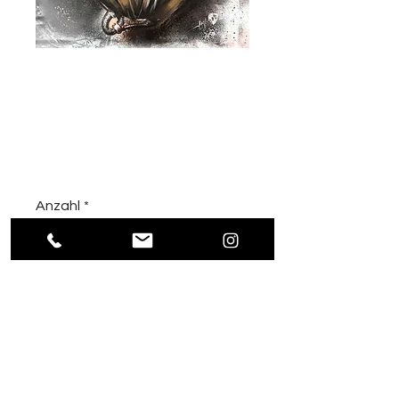
PorscheHerz (III)
Edelstahl
Preis
1.850,00 €
inkl. MwSt.
|
inkl. Versandkosten
Anzahl
*
Bestellung aufgeben
Acryl, Öl auf freischwebender
Edelstahlplatte, Holzkeilrahmen
80 x 100 cm